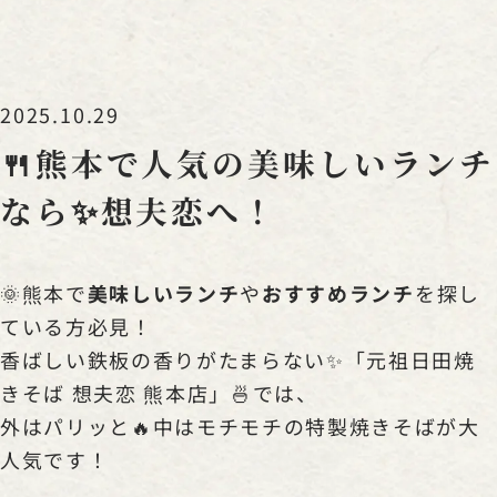
2025.10.29
🍴熊本で人気の美味しいランチ
なら✨想夫恋へ！
🌞熊本で
美味しいランチ
や
おすすめランチ
を探し
ている方必見！
香ばしい鉄板の香りがたまらない✨「元祖日田焼
きそば 想夫恋 熊本店」🍜では、
外はパリッと🔥中はモチモチの特製焼きそばが大
人気です！