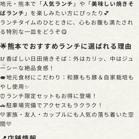
地元・熊本で「
人気ランチ
」や「
美味しい焼きそ
ばランチ
」を楽しみたい方にぴったり💕
ランチタイムのひとときに、心もお腹も満たされ
る特別な一皿をどうぞ😋
🌟熊本でおすすめランチに選ばれる理由
🥢香ばしい日田焼きそば：外はカリッ、中はジュ
ーシーな絶品食感！
🐖地元食材にこだわり：和豚もち豚＆自家栽培も
やし使用✨
⏰ランチ限定セットもお得に登場！
🚗駐車場完備でアクセスもラクラク！
💛家族・友人・カップルにも人気の落ち着いた空
間💛
📍店舗情報