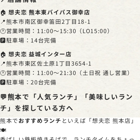
🏠
想夫恋 熊本東バイパス御幸店
📍熊本市南区御幸笛田2丁目18-1
🕐営業時間：11:00〜15:30（LO15:00）
🅿️駐車場：14台完備
🏠
想夫恋 益城インター店
📍熊本市東区佐土原1丁目3654-1
🕐営業時間：11:00〜21:30（土日祝 通し営業）
🅿️駐車場：20台完備
💬熊本で「人気ランチ」「美味しいラン
チ」を探している方へ
熊本で
おすすめランチ
といえば「想夫恋 熊本店」
🍽️
香ばしい鉄板焼きそばで、ランチタイムをちょっ